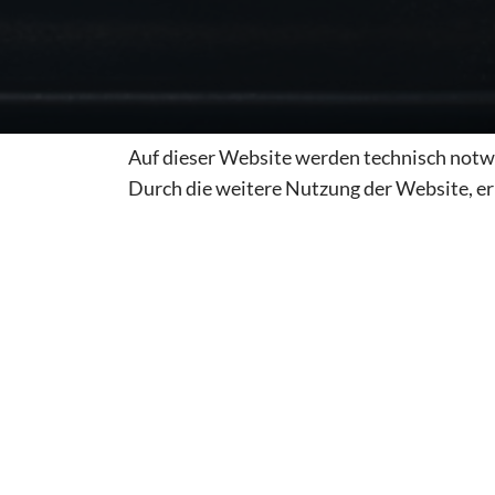
Auf dieser Website werden technisch notw
Durch die weitere Nutzung der Website, er
Anschrift:
Zehenthofer 1
83629 Weyarn
Telefon: +49 8020 90820
Mobil: +49 171 8119590
E-Mail: info [at] staller-m